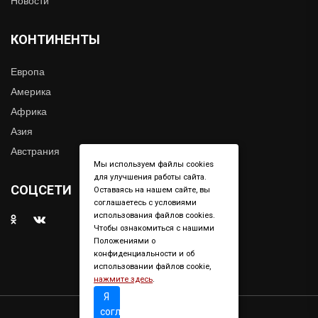
Новости
КОНТИНЕНТЫ
Европа
Америка
Африка
Азия
Австрания
Мы используем файлы cookies
для улучшения работы сайта.
СОЦСЕТИ
Оставаясь на нашем сайте, вы
соглашаетесь с условиями
использования файлов cookies.
Чтобы ознакомиться с нашими
Положениями о
конфиденциальности и об
использовании файлов cookie,
нажмите здесь
.
Я
согласен
Copyright © 2019. All right reserved