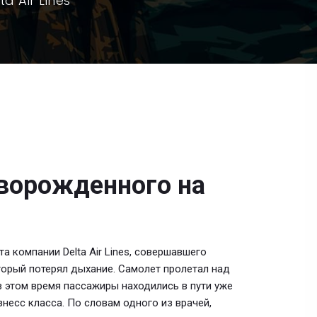
a Air Lines
оворожденного на
а компании Delta Air Lines, совершавшего
торый потерял дыхание. Самолет пролетал над
в этом время пассажиры находились в пути уже
несс класса. По словам одного из врачей,