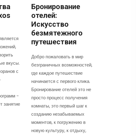
тва
Бронирование
xos
отелей:
Искусство
безмятежного
является
путешествия
ожений,
ворить
Добро пожаловать в мир
ые вкусы.
безграничных возможностей,
оранов с
где каждое путешествие
о
начинается с первого клика.
Бронирование отелей это не
ограмм -
просто процесс получения
т занятие
комнаты, это первый шаг к
созданию незабываемых
моментов, к погружению в
новую культуру, к отдыху,