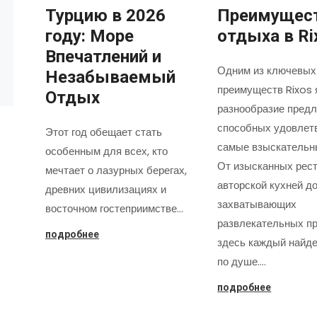
Турцию в 2026
Преимущес
году: Море
отдыха в Ri
Впечатлений и
Одним из ключевых
Незабываемый
преимуществ Rixos 
Отдых
разнообразие предл
способных удовлет
Этот год обещает стать
самые взыскательн
особенным для всех, кто
От изысканных рест
мечтает о лазурных берегах,
авторской кухней д
древних цивилизациях и
захватывающих
восточном гостеприимстве…
развлекательных пр
подробнее
здесь каждый найде
по душе.…
подробнее