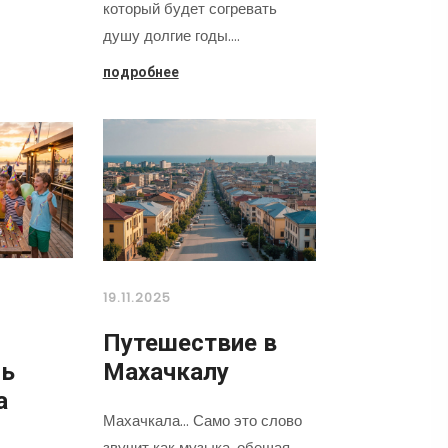
который будет согревать
душу долгие годы.…
подробнее
19.11.2025
Путешествие в
нь
Махачкалу
а
Махачкала... Само это слово
звучит как музыка, обещая