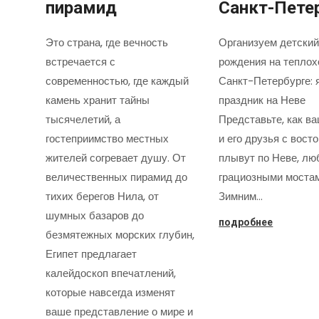
пирамид
Санкт-Пете
Это страна, где вечность
Организуем детский
встречается с
рождения на теплох
современностью, где каждый
Санкт-Петербурге: 
камень хранит тайны
праздник на Неве
тысячелетий, а
Представьте, как в
гостеприимство местных
и его друзья с вост
жителей согревает душу. От
плывут по Неве, лю
величественных пирамид до
грациозными моста
тихих берегов Нила, от
Зимним…
шумных базаров до
подробнее
безмятежных морских глубин,
Египет предлагает
калейдоскоп впечатлений,
которые навсегда изменят
ваше представление о мире и