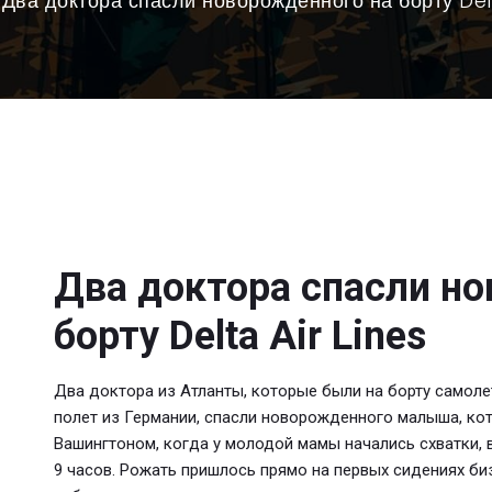
Два доктора спасли новорожденного на борту Delt
Два доктора спасли н
борту Delta Air Lines
Два доктора из Атланты, которые были на борту самолет
полет из Германии, спасли новорожденного малыша, ко
Вашингтоном, когда у молодой мамы начались схватки, 
9 часов. Рожать пришлось прямо на первых сидениях биз