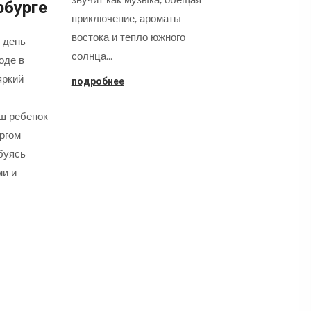
рбурге
приключение, ароматы
востока и тепло южного
 день
солнца…
оде в
яркий
подробнее
аш ребенок
оргом
буясь
ми и