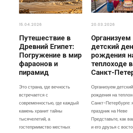
15.04.2026
20.03.2026
Путешествие в
Организуем
Древний Египет:
детский де
Погружение в мир
рождения н
фараонов и
теплоходе в
пирамид
Санкт-Пете
Это страна, где вечность
Организуем детский
встречается с
рождения на теплох
современностью, где каждый
Санкт-Петербурге: 
камень хранит тайны
праздник на Неве
тысячелетий, а
Представьте, как в
гостеприимство местных
и его друзья с вост