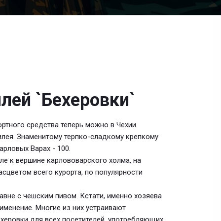
лей `Бехеровки`
ортного средства теперь можно в Чехии.
илея. Знаменитому терпко-сладкому крепкому
арловых Варах - 100.
ле к вершине карлововарского холма, на
асцветом всего курорта, по популярности
авне с чешским пивом. Кстати, именно хозяева
именение. Многие из них устраивают
херовки для всех посетителей, употребляющих