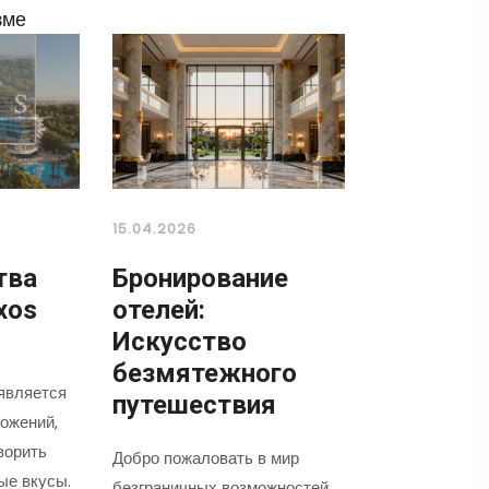
зме
15.04.2026
тва
Бронирование
xos
отелей:
Искусство
безмятежного
является
путешествия
ожений,
ворить
Добро пожаловать в мир
ые вкусы.
безграничных возможностей,