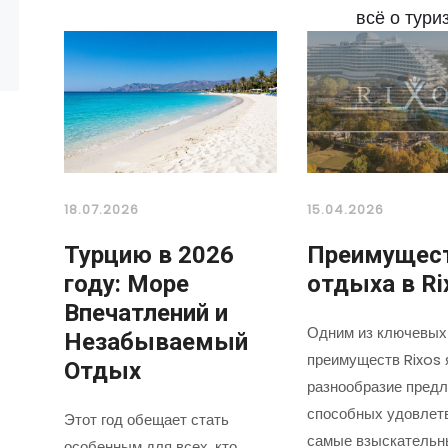
всё о тури
18.07.2026
15.04.2026
Турцию в 2026
Преимущес
году: Море
отдыха в Ri
Впечатлений и
Одним из ключевых
Незабываемый
преимуществ Rixos 
Отдых
разнообразие предл
способных удовлет
Этот год обещает стать
самые взыскательн
особенным для всех, кто