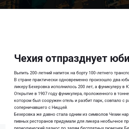
Чехия отпразднует юби
Выпить 200-летний напиток на борту 100-летнего трансп
В стране практически одновременно произошло два юб
ликеру Бехеровка исполнилось 200 лет, а фуникулеру в К
Открытие в 1907 году фуникулера, проложенного в тонне
котором был сооружен отель и разбит парк, совпало с р
соперничавшего с Ниццей.
Бехеровка же давно стала одним из символов Чехии нар
пивных ресторанов придумали для ликера необычное пр
периодический разнос по залам бесплатных рюмочек Бе