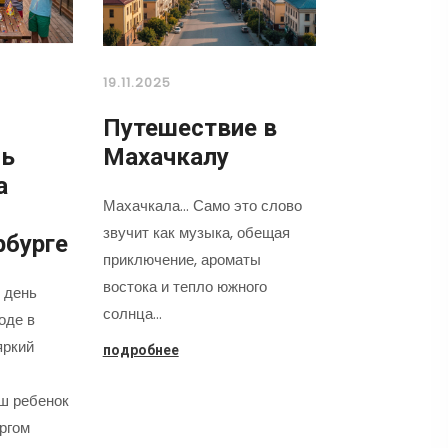
19.11.2025
Путешествие в
нь
Махачкалу
а
Махачкала... Само это слово
звучит как музыка, обещая
рбурге
приключение, ароматы
востока и тепло южного
 день
солнца…
оде в
яркий
подробнее
аш ребенок
оргом