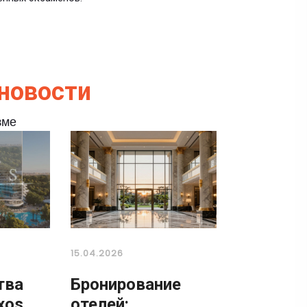
новости
зме
15.04.2026
тва
Бронирование
xos
отелей: