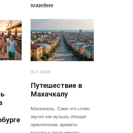
подробнее
19.11.2025
Путешествие в
нь
Махачкалу
а
Махачкала... Само это слово
звучит как музыка, обещая
рбурге
приключение, ароматы
востока и тепло южного