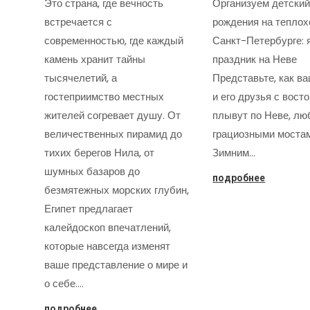
Это страна, где вечность
Организуем детский
встречается с
рождения на теплох
современностью, где каждый
Санкт-Петербурге: 
камень хранит тайны
праздник на Неве
тысячелетий, а
Представьте, как в
гостеприимство местных
и его друзья с вост
жителей согревает душу. От
плывут по Неве, лю
величественных пирамид до
грациозными моста
тихих берегов Нила, от
Зимним…
шумных базаров до
подробнее
безмятежных морских глубин,
Египет предлагает
калейдоскоп впечатлений,
которые навсегда изменят
ваше представление о мире и
о себе.…
подробнее