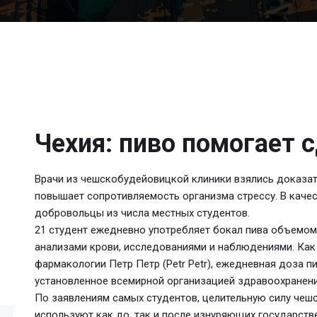
Чехия: пиво помогает 
Врачи из чешскобудейовицкой клиники взялись доказать
повышает сопротивляемость организма стрессу. В каче
добровольцы из числа местных студентов.
21 студент ежедневно употребляет бокал пива объемом 
анализами крови, исследованиями и наблюдениями. Как
фармакологии Петр Петр (Petr Petr), ежедневная доза п
установленное всемирной организацией здравоохранени
По заявлениям самых студентов, целительную силу чешс
используют как до, так и после изнуряющих государств