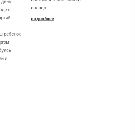
 день
солнца…
оде в
яркий
подробнее
аш ребенок
оргом
буясь
ми и