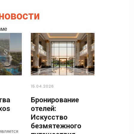
новости
зме
15.04.2026
тва
Бронирование
xos
отелей:
Искусство
безмятежного
является