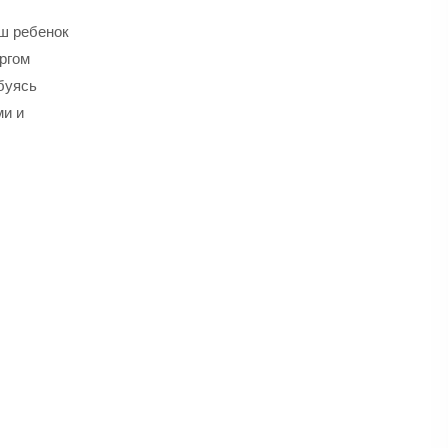
аш ребенок
оргом
буясь
ми и