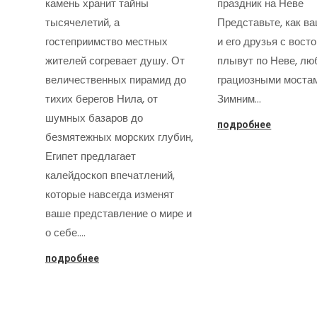
камень хранит тайны
праздник на Неве
тысячелетий, а
Представьте, как в
гостеприимство местных
и его друзья с вост
жителей согревает душу. От
плывут по Неве, лю
величественных пирамид до
грациозными моста
тихих берегов Нила, от
Зимним…
шумных базаров до
подробнее
безмятежных морских глубин,
Египет предлагает
калейдоскоп впечатлений,
которые навсегда изменят
ваше представление о мире и
о себе.…
подробнее