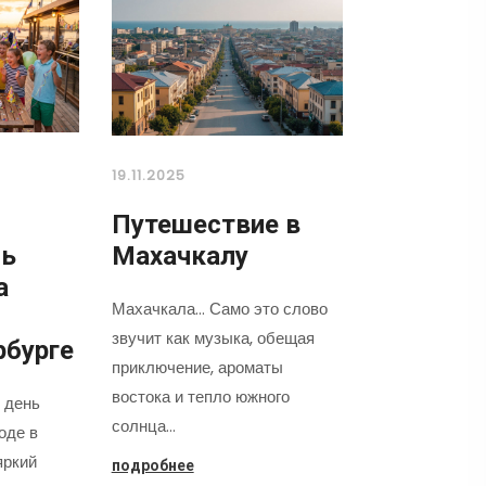
19.11.2025
Путешествие в
нь
Махачкалу
а
Махачкала... Само это слово
звучит как музыка, обещая
рбурге
приключение, ароматы
востока и тепло южного
 день
солнца…
оде в
яркий
подробнее