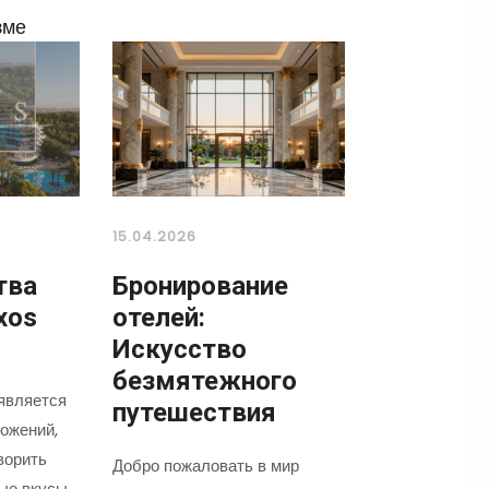
зме
15.04.2026
тва
Бронирование
xos
отелей:
Искусство
безмятежного
является
путешествия
ожений,
ворить
Добро пожаловать в мир
ые вкусы.