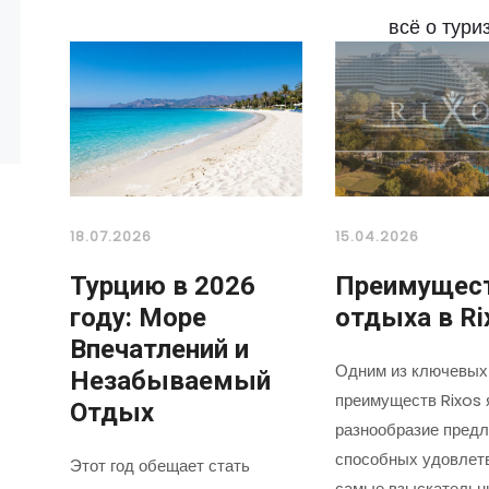
всё о тури
18.07.2026
15.04.2026
Турцию в 2026
Преимущес
году: Море
отдыха в Ri
Впечатлений и
Одним из ключевых
Незабываемый
преимуществ Rixos 
Отдых
разнообразие предл
способных удовлет
Этот год обещает стать
самые взыскательн