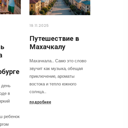
19.11.2025
Путешествие в
нь
Махачкалу
а
Махачкала... Само это слово
звучит как музыка, обещая
рбурге
приключение, ароматы
востока и тепло южного
 день
солнца…
оде в
яркий
подробнее
аш ребенок
оргом