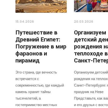
15.04.2026
20.03.2026
Путешествие в
Организуем
Древний Египет:
детский де
Погружение в мир
рождения н
фараонов и
теплоходе в
пирамид
Санкт-Пете
Это страна, где вечность
Организуем детский
встречается с
рождения на теплох
современностью, где каждый
Санкт-Петербурге: 
камень хранит тайны
праздник на Неве
тысячелетий, а
Представьте, как в
гостеприимство местных
и его друзья с вост