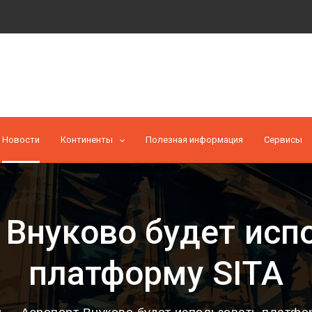
Новости
Континенты
Полезная информация
Cервисы
 Внуково будет исп
платформу SITA