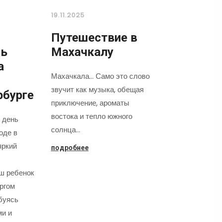
19.11.2025
Путешествие в
нь
Махачкалу
а
Махачкала... Само это слово
звучит как музыка, обещая
рбурге
приключение, ароматы
востока и тепло южного
 день
солнца…
оде в
яркий
подробнее
аш ребенок
оргом
буясь
ми и