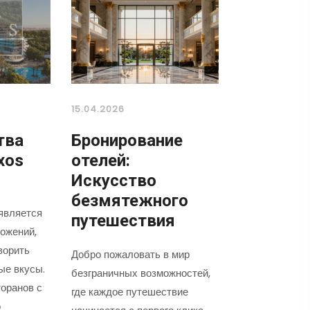
15.04.2026
тва
Бронирование
xos
отелей:
Искусство
безмятежного
является
путешествия
ожений,
ворить
Добро пожаловать в мир
ые вкусы.
безграничных возможностей,
оранов с
где каждое путешествие
о