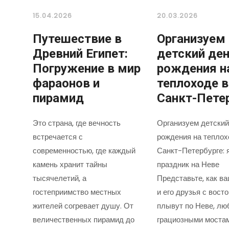
15.04.2026
20.03.2026
Путешествие в
Организуем
Древний Египет:
детский де
Погружение в мир
рождения н
фараонов и
теплоходе в
пирамид
Санкт-Пете
Это страна, где вечность
Организуем детский
встречается с
рождения на теплох
современностью, где каждый
Санкт-Петербурге: 
камень хранит тайны
праздник на Неве
тысячелетий, а
Представьте, как в
гостеприимство местных
и его друзья с вост
жителей согревает душу. От
плывут по Неве, лю
величественных пирамид до
грациозными моста