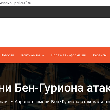
вались рейсы." />
Новости
Континенты
Полезная информация
Cервисы
ни Бен-Гуриона ата
сти
Аэропорт имени Бен-Гуриона атаковали п