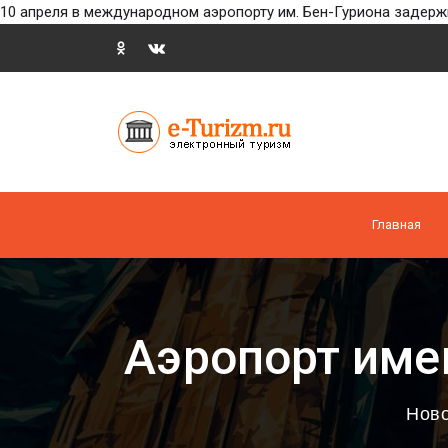
10 апреля в международном аэропорту им. Бен-Гуриона задержи
Главная
Аэропорт име
Ново