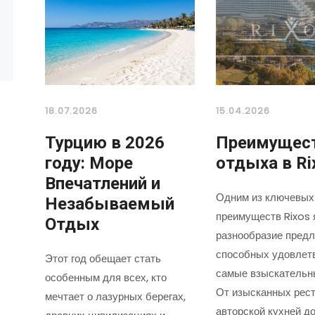
18.07.2026
15.04.2026
Турцию в 2026
Преимущес
году: Море
отдыха в Ri
Впечатлений и
Одним из ключевых
Незабываемый
преимуществ Rixos 
Отдых
разнообразие предл
способных удовлет
Этот год обещает стать
самые взыскательн
особенным для всех, кто
От изысканных рест
мечтает о лазурных берегах,
авторской кухней д