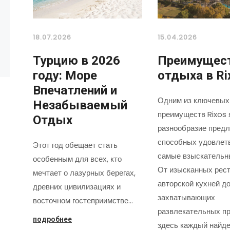
18.07.2026
15.04.2026
Турцию в 2026
Преимущес
году: Море
отдыха в Ri
Впечатлений и
Одним из ключевых
Незабываемый
преимуществ Rixos 
Отдых
разнообразие предл
способных удовлет
Этот год обещает стать
самые взыскательн
особенным для всех, кто
От изысканных рест
мечтает о лазурных берегах,
авторской кухней д
древних цивилизациях и
захватывающих
восточном гостеприимстве…
развлекательных пр
подробнее
здесь каждый найде