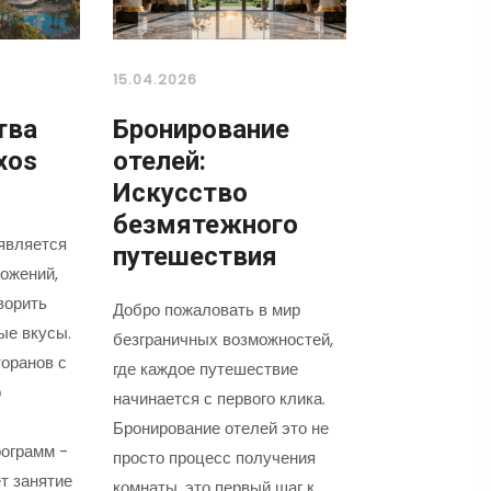
15.04.2026
тва
Бронирование
xos
отелей:
Искусство
безмятежного
является
путешествия
ожений,
ворить
Добро пожаловать в мир
ые вкусы.
безграничных возможностей,
оранов с
где каждое путешествие
о
начинается с первого клика.
Бронирование отелей это не
ограмм -
просто процесс получения
т занятие
комнаты, это первый шаг к