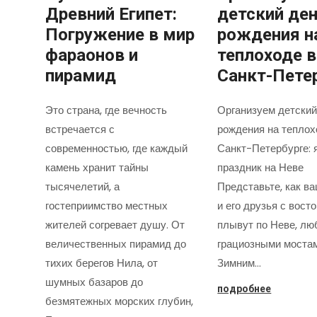
Древний Египет:
детский де
Погружение в мир
рождения н
фараонов и
теплоходе в
пирамид
Санкт-Пете
Это страна, где вечность
Организуем детский
встречается с
рождения на теплох
современностью, где каждый
Санкт-Петербурге: 
камень хранит тайны
праздник на Неве
тысячелетий, а
Представьте, как в
гостеприимство местных
и его друзья с вост
жителей согревает душу. От
плывут по Неве, лю
величественных пирамид до
грациозными моста
тихих берегов Нила, от
Зимним…
шумных базаров до
подробнее
безмятежных морских глубин,