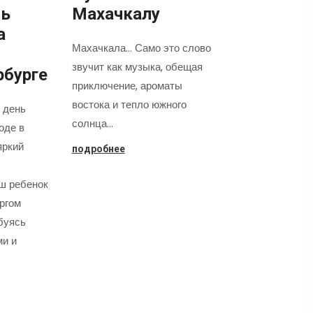
нь
Махачкалу
а
Махачкала... Само это слово
звучит как музыка, обещая
рбурге
приключение, ароматы
востока и тепло южного
 день
солнца…
оде в
яркий
подробнее
аш ребенок
оргом
буясь
ми и