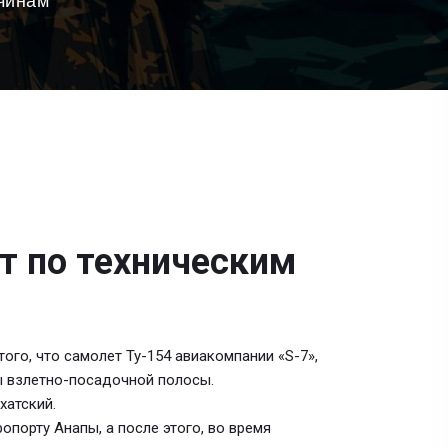
чинам
т по техническим
ого, что самолет Ту-154 авиакомпании «S-7»,
ы взлетно-посадочной полосы.
хатский.
опорту Анапы, а после этого, во время