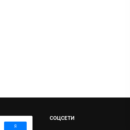
Ы
СОЦСЕТИ
Я