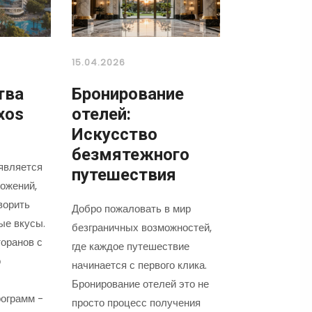
15.04.2026
тва
Бронирование
xos
отелей:
Искусство
безмятежного
является
путешествия
ожений,
ворить
Добро пожаловать в мир
ые вкусы.
безграничных возможностей,
оранов с
где каждое путешествие
о
начинается с первого клика.
Бронирование отелей это не
ограмм -
просто процесс получения