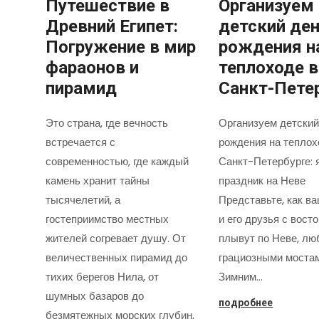
Путешествие в
Организуем
Древний Египет:
детский де
Погружение в мир
рождения н
фараонов и
теплоходе в
пирамид
Санкт-Пете
Это страна, где вечность
Организуем детский
встречается с
рождения на теплох
современностью, где каждый
Санкт-Петербурге: 
камень хранит тайны
праздник на Неве
тысячелетий, а
Представьте, как в
гостеприимство местных
и его друзья с вост
жителей согревает душу. От
плывут по Неве, лю
величественных пирамид до
грациозными моста
тихих берегов Нила, от
Зимним…
шумных базаров до
подробнее
безмятежных морских глубин,