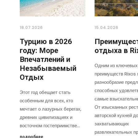
18.07.2026
15.04.2026
Турцию в 2026
Преимущес
году: Море
отдыха в Ri
Впечатлений и
Одним из ключевых
Незабываемый
преимуществ Rixos 
Отдых
разнообразие предл
способных удовлет
Этот год обещает стать
самые взыскательн
особенным для всех, кто
От изысканных рест
мечтает о лазурных берегах,
авторской кухней д
древних цивилизациях и
захватывающих
восточном гостеприимстве…
развлекательных пр
подробнее