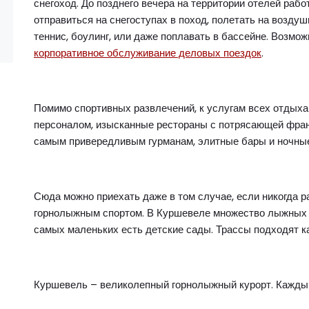
снегоход. До позднего вечера на территории отелей рабо
отправиться на снегоступах в поход, полетать на воздуш
теннис, боулинг, или даже поплавать в бассейне. Возмож
корпоративное обслуживание деловых поездок
.
Помимо спортивных развлечений, к услугам всех отды
персоналом, изысканные рестораны с потрясающей фран
самым привередливым гурманам, элитные бары и ночные
Сюда можно приехать даже в том случае, если никогда 
горнолыжным спортом. В Куршевеле множество лыжных шк
самых маленьких есть детские сады. Трассы подходят ка
Куршевель – великолепный горнолыжный курорт. Каждый,