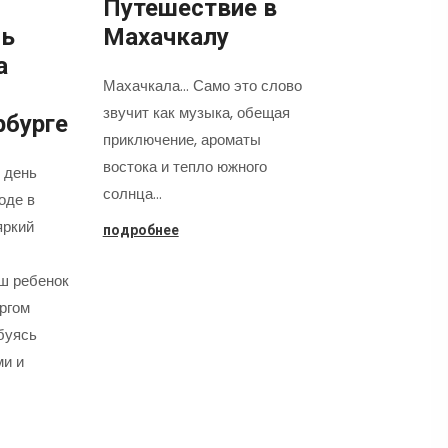
Путешествие в
нь
Махачкалу
а
Махачкала... Само это слово
звучит как музыка, обещая
рбурге
приключение, ароматы
востока и тепло южного
 день
солнца…
оде в
яркий
подробнее
аш ребенок
оргом
буясь
ми и