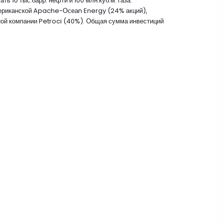
 10 тыс.барр. нефти и 100 млн.куб.м. газа.
мериканской Apache-Осеаn Energy (24% акций),
ой компании Petroci (40%). Общая сумма инвестиций