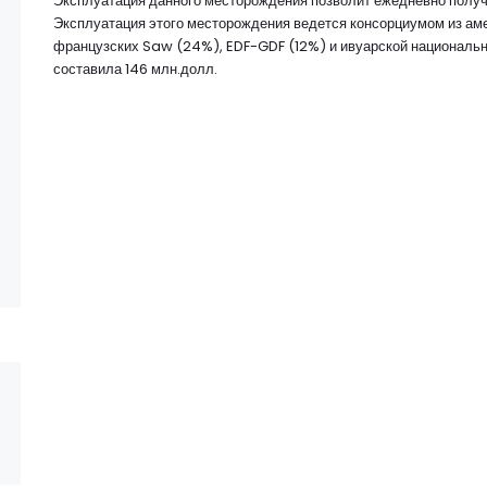
Эксплуатация данного месторождения позволит ежедневно получать
Эксплуатация этого месторождения ведется консорциумом из а
французских Saw (24%), EDF-GDF (12%) и ивуарской национальн
составила 146 млн.долл.