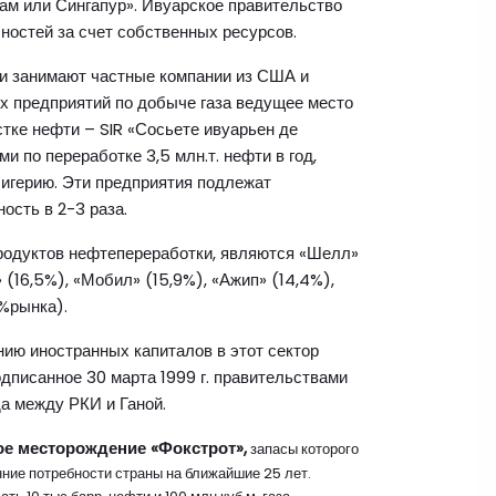
м или Сингапур». Ивуарское правительство
ностей за счет собственных ресурсов.
ти занимают частные компании из США и
х предприятий по добыче газа ведущее место
стке нефти – SIR «Сосьете ивуарьен де
и по переработке 3,5 млн.т. нефти в год,
игерию. Эти предприятия подлежат
ость в 2-3 раза.
одуктов нефтепереработки, являются «Шелл»
 (16,5%), «Мобил» (15,9%), «Ажип» (14,4%),
4%рынка).
ию иностранных капиталов в этот сектор
дписанное 30 марта 1999 г. правительствами
а между РКИ и Ганой.
ое месторождение «Фокстрот»,
запасы которого
нние потребности страны на ближайшие 25 лет.