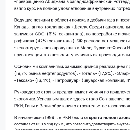
«превращению Абиджана в западноафриканский Роттерда
взяло курс на полное удовлетворение внутренних потреб
Ведущие позиции в области поиска и добычи газа и неф
Канады, англо-голландская «Шелл». Среди национальны
занимают GDCI (61% госкапитала), по переработке и очи
рафинаж» (42% госкапитала.). SIR располагает мощностям
экспортирует свою продукцию в Мали, Буркина-Фасо и Н
приватизации, что позволит увеличить их производительн
Основными компаниями, занимающимися реализацией пр
(18,7% рынка нефтепродуктов), «Тоталь» (17,2%), «Эльф»
«Тексако» (13,4%), «Петроивуар» (ивуарская компания, 
Руководство страны предпринимает усилия по привлечен
экономики. Успешным шагом здесь стало Соглашение, по
РКИ, Ганы и Великобритании о строительстве газопровод
В начале июня 1999 г. в РКИ было
открыто новое газов
составляют 650 млрд.куб.м., что позволит удовлетворить внутре