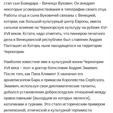
стал сын Божидара - Виченцо Вукович. Он внедрил
некоторые усовершенствования в типографии своего отца.
Работы отца и сына Вуковичей связаны с Венецией,
которая, как большой культурный центр Европы, имела
сильное влияние на Черногорскую культуру на рубеже XVI-
XVII веков. Кстати, надо отметить, что пионером печатного
дела в Венецианской республике был славянин Андрия
Палташич из Котора, ныне находящегося на территории
Черногории.
Наиболее известное имя в культурной жизни Черногории
XVII века - поэт и доктор богословия Андрия Змаевич.
После того, как Папа Климент Х назначил его
архиепископом Бара и примасом Королевства Сербского,
Змаевич, используя свои дипломатические таланты,
добился установления добрососедских отношений между
православными (выходцем из которых являлся),
католиками и турками. Это стало историческим примером
религиозной, этнической и культурной терпимости.