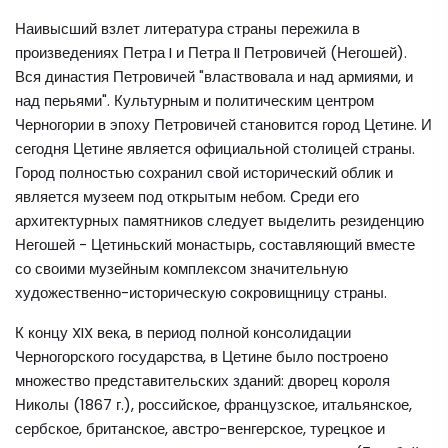
Наивысший взлет литература страны пережила в
произведениях Петра I и Петра II Петровичей (Негошей).
Вся династия Петровичей "властвовала и над армиями, и
над перьями". Культурным и политическим центром
Черногории в эпоху Петровичей становится город Цетине. И
сегодня Цетине является официальной столицей страны.
Город полностью сохранил свой исторический облик и
является музеем под открытым небом. Среди его
архитектурных памятников следует выделить резиденцию
Негошей - Цетиньский монастырь, составляющий вместе
со своими музейным комплексом значительную
художественно-историческую сокровищницу страны.
К концу XIX века, в период полной консолидации
Черногорского государства, в Цетине было построено
множество представительских зданий: дворец короля
Николы (1867 г.), российское, французское, итальянское,
сербское, британское, австро-венгерское, турецкое и