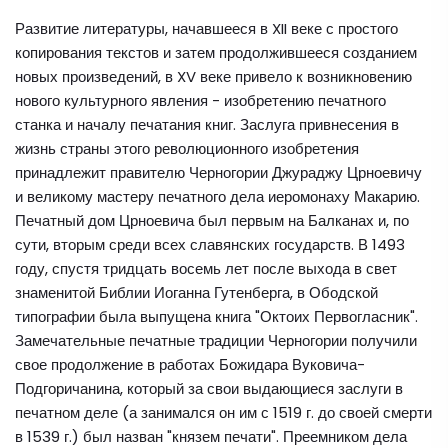
Развитие литературы, начавшееся в XII веке с простого
копирования текстов и затем продолжившееся созданием
новых произведений, в XV веке привело к возникновению
нового культурного явления - изобретению печатного
станка и началу печатания книг. Заслуга привнесения в
жизнь страны этого революционного изобретения
принадлежит правителю Черногории Джураджу Црноевичу
и великому мастеру печатного дела иеромонаху Макарию.
Печатный дом Црноевича был первым на Балканах и, по
сути, вторым среди всех славянских государств. В 1493
году, спустя тридцать восемь лет после выхода в свет
знаменитой Библии Иоганна Гутенберга, в Ободской
типографии была выпущена книга "Октоих Первогласник".
Замечательные печатные традиции Черногории получили
свое продолжение в работах Божидара Вуковича-
Подгоричанина, который за свои выдающиеся заслуги в
печатном деле (а занимался он им с 1519 г. до своей смерти
в 1539 г.) был назван "князем печати". Преемником дела