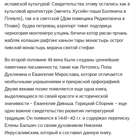
исламской культурой. Свидетельства этому остались как в
культовой архитектуре (мечеть Хусейн-паши Болянича в
Плевле), так и в светской (Дом помещика Реджепагича в
Плаве). будва петровац аэропорт тиват подгорица
черногория монтенегро улцинь бечичи котор рисан прчань
жабляк колашин рафтинг каньон тары монастырь острог
пивский монастырь морача святой стефан
Во второй половине XII века были созданы ценнейшие
памятники письменности, такие как Летопись Попа
Дуклянина и Евангелие Мирослава, которое отличается
необычными украшениями и прекрасной орфографией.
Двумя веками позже появляется еще одна книга,
выделяющаяся по своей красоте и исторической
значимости - Евангелие Дивоша. Горицкий Сборник - еще
одно важное свидетельство развития литературной
традиции. Он появился в 1441-42 г.г. и содержал переписку
Елены Балшич со своим духовником Никоном
Иерусалимским, который и составил данную книгу.