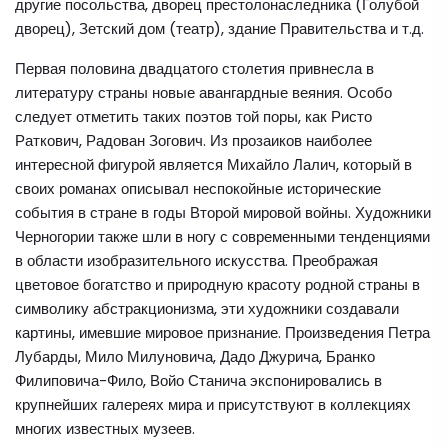
другие посольства, дворец престолонаследника (Голубой
дворец), Зетский дом (театр), здание Правительства и т.д.
Первая половина двадцатого столетия привнесла в
литературу страны новые авангардные веяния. Особо
следует отметить таких поэтов той поры, как Ристо
Раткович, Радован Зогович. Из прозаиков наиболее
интересной фигурой является Михайло Лалич, который в
своих романах описывал неспокойные исторические
события в стране в годы Второй мировой войны. Художники
Черногории также шли в ногу с современными тенденциями
в области изобразительного искусства. Преображая
цветовое богатство и природную красоту родной страны в
символику абстракционизма, эти художники создавали
картины, имевшие мировое признание. Произведения Петра
Лубарды, Мило Милуновича, Дадо Джурича, Бранко
Филиповича-Фило, Войо Станича экспонировались в
крупнейших галереях мира и присутствуют в коллекциях
многих известных музеев.