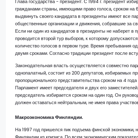
Глава государства - президент. С 1994 г. президент из
гражданами страны, имеющими право голоса, сроком на 6 л
выдвинуть своего кандидата в президенты имеют все пар
общественные организации и движения, собравшие за сво
Если ни один из кандидатов в президенты не наберет в 
проводится второй тур выборов, к которому допускаютс
количество голосов в первом туре. Время пребывания од
двумя сроками. Согласно традиции президент после всту
Законодательная власть осуществляется совместно пар
однопалатный, состоит из 200 депутатов, избираемых п
пропорционального представительства сроком на 4 года 
Парламент имеет председателя и двух его заместителей.
председатель избирается сроком на один год. Он руков
должен оставаться нейтральным, не имея права участвов
Макроэкономика Финляндии.
На 1997 год пришелся пик подъема финской экономики, н
Финляндии из кризиса. По всем экономическим показател