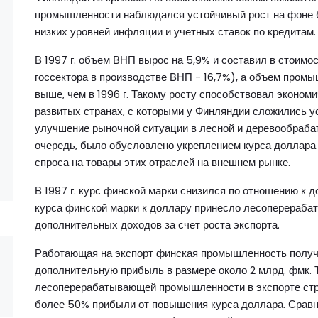
промышленности наблюдался устойчивый рост на фоне б
низких уровней инфляции и учетных ставок по кредитам.
В 1997 г. объем ВНП вырос на 5,9% и составил в стоимо
госсектора в производстве ВНП - 16,7%), а объем промы
выше, чем в 1996 г. Такому росту способствовал эконо
развитых странах, с которыми у Финляндии сложились у
улучшение рыночной ситуации в лесной и деревообраба
очередь, было обусловлено укреплением курса доллара 
спроса на товары этих отраслей на внешнем рынке.
В 1997 г. курс финской марки снизился по отношению к 
курса финской марки к доллару принесло лесоперераба
дополнительных доходов за счет роста экспорта.
Работающая на экспорт финская промышленность получ
дополнительную прибыль в размере около 2 млрд. фмк. 
лесоперерабатывающей промышленности в экспорте стр
более 50% прибыли от повышения курса доллара. Сравн