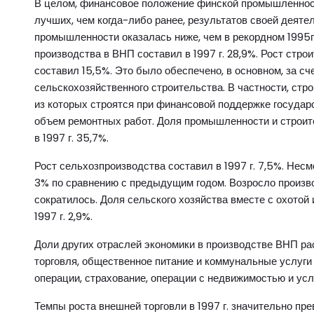
В целом, финансовое положение финской промышленност
лучших, чем когда-либо ранее, результатов своей деяте
промышленности оказалась ниже, чем в рекордном 1995
производства в ВНП составил в 1997 г. 28,9%. Рост стро
составил 15,5%. Это было обеспечено, в основном, за с
сельскохозяйственного строительства. В частности, стро
из которых строятся при финансовой поддержке госуда
объем ремонтных работ. Доля промышленности и строит
в 1997 г. 35,7%.
Рост сельхозпроизводства составил в 1997 г. 7,5%. Несм
3% по сравнению с предыдущим годом. Возросло произво
сократилось. Доля сельского хозяйства вместе с охотой
1997 г. 2,9%.
Доли других отраслей экономики в производстве ВНП ра
торговля, общественное питание и коммунальные услуги 
операции, страхование, операции с недвижимостью и услу
Темпы роста внешней торговли в 1997 г. значительно пр