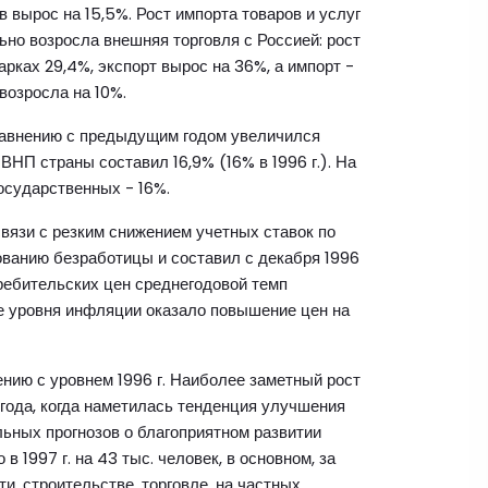
в вырос на 15,5%. Рост импорта товаров и услуг
ьно возросла внешняя торговля с Россией: рост
арках 29,4%, экспорт вырос на 36%, а импорт -
возросла на 10%.
сравнению с предыдущим годом увеличился
 ВНП страны составил 16,9% (16% в 1996 г.). На
осударственных - 16%.
связи с резким снижением учетных ставок по
ованию безработицы и составил с декабря 1996
отребительских цен среднегодовой темп
е уровня инфляции оказало повышение цен на
нению с уровнем 1996 г. Наиболее заметный рост
 года, когда наметилась тенденция улучшения
ьных прогнозов о благоприятном развитии
 1997 г. на 43 тыс. человек, в основном, за
, строительстве, торговле, на частных