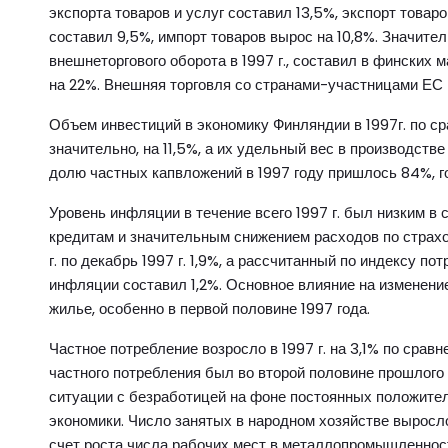
экспорта товаров и услуг составил 13,5%, экспорт товаро
составил 9,5%, импорт товаров вырос на 10,8%. Значител
внешнеторгового оборота в 1997 г., составил в финских м
на 22%. Внешняя торговля со странами-участницами ЕС 
Объем инвестиций в экономику Финляндии в 1997г. по 
значительно, на 11,5%, а их удельный вес в производстве
долю частных капвложений в 1997 году пришлось 84%, г
Уровень инфляции в течение всего 1997 г. был низким в 
кредитам и значительным снижением расходов по страх
г. по декабрь 1997 г. 1,9%, а рассчитанный по индексу п
инфляции составил 1,2%. Основное влияние на изменени
жилье, особенно в первой половине 1997 года.
Частное потребление возросло в 1997 г. на 3,1% по срав
частного потребления был во второй половине прошлого
ситуации с безработицей на фоне постоянных положител
экономики. Число занятых в народном хозяйстве выросло в
счет роста числа рабочих мест в металлопромышленности