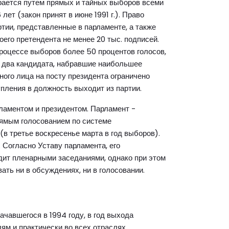
бирается путем прямых и тайных выборов всеми
ет (закон принят в июне 1991 г.). Право
тии, представленные в парламенте, а также
его претендента не менее 20 тыс. подписей.
процессе выборов более 50 процентов голосов,
я два кандидата, набравшие наибольшее
ного лица на посту президента ограничено
пления в должность выходит из партии.
ламентом и президентом. Парламент -
рямым голосованием по системе
(в третье воскресенье марта в год выборов).
 Согласно Уставу парламента, его
одит пленарными заседаниями, однако при этом
ать ни в обсуждениях, ни в голосовании.
ачавшегося в 1994 году, в год выхода
ям и практически во всех отраслях