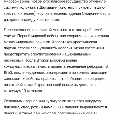
мировой войны новое югославское государство отменило
систему колоната в Далмации (систему, прикреплявшую
крестьян к земле); крупные землевладения Славонии были
разделены между крестьянами.
Перенаселение в сельской местности стало проблемой
еще до Первой мировой войны, оно сохранялось и в период
между мировыми войнами. Хорватская крестьянская
партия стремилась улучшить условия жизни крестьян и
предотвратить злоупотребления национальными
ресурсами. После Второй мировой войны
коммунистическая власть провела земельные реформы. В
1953, после неудачного эксперимента по коллективизации
сельского хозяйства правительство объявило о реформе,
по которой каждой крестьянской семье выделялось
максимум 10 га земли.
Основными зерновыми культурами являются кукуруза,
пшеница, овес, рожь и ячмень. В Славонии выращиваются
фрукты, а также лен, конопля, подсолнечник и соя. В