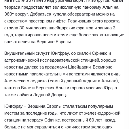
на высоте 3571 метр над уровнем моря /11418 футов, новая
терраса предоставляет великолепную панораму Альп на
360° вокруг. Добраться купола обсерватории можно на
скоростном просторном лифте. Реализация этого проекта
стоила 30 миллионов швейцарских франков и заняла 3
года, гарантировав посетителям еще более захватывающие
впечатления на Вершине Европы.
Внушительный силуэт Юнгфрау, со скалой Сфинкс и
астрономической исследовательской станцией, хорошо
известны далеко за пределами Швейцарии. Всемирно-
известными привлекательными аспектами являются виды
Алетческого ледника (самый длинный ледник в Альпах),
кантона Вале и Бернских Альп и горного массива Юра, а
также лайки и Ледяной Дворец.
Юнгфрау - Вершина Европы стала таким популярным
местом за последние годы, что лифт от железнодорожной
станции на террасу Сфинкс, построенный 60 лет назад,
больше не мог справляться с количеством желающих