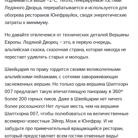
поднимается выше -2°С. Тепло, генерируемое гостями
Ледяного Дворца, перерабатывается и используется для
обогрева ресторанов Юнгфрауйох, сводя энергетические
затраты к минимуму.
Но давайте отвлечемся от технических деталей Вершины
Европы. Ледяной Дворец - это, в первую очередь,
альпийская сказка, сказочная страна, которая никогда не
перестает удивлять старых и молодых.
Швейцария по праву гордится своими великолепными
альпийскими пейзажами, с сотнями завораживающих
заснеженных вершин. Но только одна вершина Шилтхорн
007 предлагает такую впечатляющую панораму в 360°
более 200 горных пиков. Даже в Швейцарии нет ничего
более роскошного! Нет лучше места, чем на вершине
Шилтхорна 007, чтобы полюбоваться на величественные
всемирно-известные Эйгер, Монк и Юнгфрау. И не
забудьте про примечательный вращающийся ресторан,
который предоставляет всем гостям отменные виды!