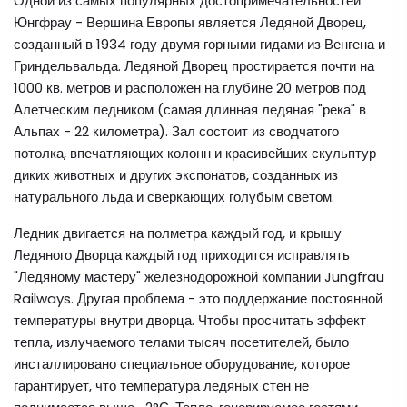
Одной из самых популярных достопримечательностей
Юнгфрау - Вершина Европы является Ледяной Дворец,
созданный в 1934 году двумя горными гидами из Венгена и
Гриндельвальда. Ледяной Дворец простирается почти на
1000 кв. метров и расположен на глубине 20 метров под
Алетческим ледником (самая длинная ледяная "река" в
Альпах - 22 километра). Зал состоит из сводчатого
потолка, впечатляющих колонн и красивейших скульптур
диких животных и других экспонатов, созданных из
натурального льда и сверкающих голубым светом.
Ледник двигается на полметра каждый год, и крышу
Ледяного Дворца каждый год приходится исправлять
"Ледяному мастеру" железнодорожной компании Jungfrau
Railways. Другая проблема - это поддержание постоянной
температуры внутри дворца. Чтобы просчитать эффект
тепла, излучаемого телами тысяч посетителей, было
инсталлировано специальное оборудование, которое
гарантирует, что температура ледяных стен не