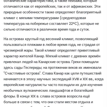
ботанические характеристики, а также пейзажи, которые
отличаются как от европейских, так и от африканских. Эти
природные особенности также определяют благоприятный
климат с мягкими температурами (среднегодовая
температура на побережье составляет 22°С), которые не
сильно отличаются в различное время года и суток.
На островах круглый год весенний климат, позволяющий
пользоваться пляжами в любое время года, не страдая от
чрезмерной жары. Такой климат определяет приветливый
характер жителей Канар. Мягкий климат с древних времён
привлекал людей на Канарские острова. Греки помещали
здесь сады Геспериды; на протяжении веков их именовали
"Счастливые острова". Слава Канар как цели путешествий
начинается в эпоху научных экспедиций XVIII и XIX вв., когда
европейские натуралисты часто посещали их для изучения
необычных вулканических ландшафтов и богатейшей
флоры. В конце XIX в. слава островов возросла ещё
больше в связи с тем, что они стали местом отдыха и