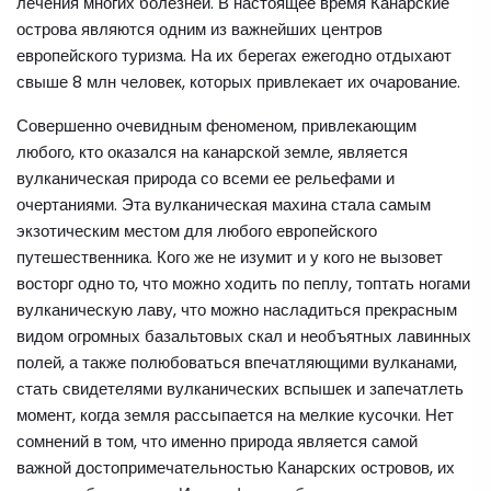
лечения многих болезней. В настоящее время Канарские
острова являются одним из важнейших центров
европейского туризма. На их берегах ежегодно отдыхают
свыше 8 млн человек, которых привлекает их очарование.
Совершенно очевидным феноменом, привлекающим
любого, кто оказался на канарской земле, является
вулканическая природа со всеми ее рельефами и
очертаниями. Эта вулканическая махина стала самым
экзотическим местом для любого европейского
путешественника. Кого же не изумит и у кого не вызовет
восторг одно то, что можно ходить по пеплу, топтать ногами
вулканическую лаву, что можно насладиться прекрасным
видом огромных базальтовых скал и необъятных лавинных
полей, а также полюбоваться впечатляющими вулканами,
стать свидетелями вулканических вспышек и запечатлеть
момент, когда земля рассыпается на мелкие кусочки. Нет
сомнений в том, что именно природа является самой
важной достопримечательностью Канарских островов, их