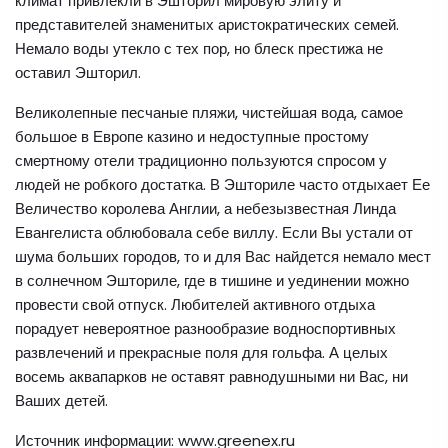
климат привлекли в Эшторил мировую элиту и
представителей знаменитых аристократических семей.
Немало воды утекло с тех пор, но блеск престижа не
оставил Эшторил.
Великолепные песчаные пляжи, чистейшая вода, самое
большое в Европе казино и недоступные простому
смертному отели традиционно пользуются спросом у
людей не робкого достатка. В Эшториле часто отдыхает Ее
Величество королева Англии, а небезызвестная Линда
Евангелиста облюбовала себе виллу. Если Вы устали от
шума больших городов, то и для Вас найдется немало мест
в солнечном Эшториле, где в тишине и уединении можно
провести свой отпуск. Любителей активного отдыха
порадует невероятное разнообразие водноспортивных
развлечений и прекрасные поля для гольфа. А целых
восемь аквапарков не оставят равнодушными ни Вас, ни
Ваших детей.
Источник информации: www.greenex.ru