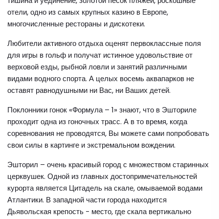
тишина и уединение, золотой песок пляжей, роскошные
отели, одно из самых крупных казино в Европе,
многочисленные рестораны и дискотеки.
Любители активного отдыха оценят первоклассные поля
для игры в гольф и получат истинное удовольствие от
верховой езды, рыбной ловли и занятий различными
видами водного спорта. А целых восемь аквапарков не
оставят равнодушными ни Вас, ни Ваших детей.
Поклонники гонок «Формула – 1» знают, что в Эшториле
проходит одна из гоночных трасс. А в то время, когда
соревнования не проводятся, Вы можете сами попробовать
свои силы в картинге и экстремальном вождении.
Эшторил – очень красивый город с множеством старинных
церквушек. Одной из главных достопримечательностей
курорта является Цитадель на скале, омываемой водами
Атлантики. В западной части города находится
Дьявольская крепость - место, где скала вертикально