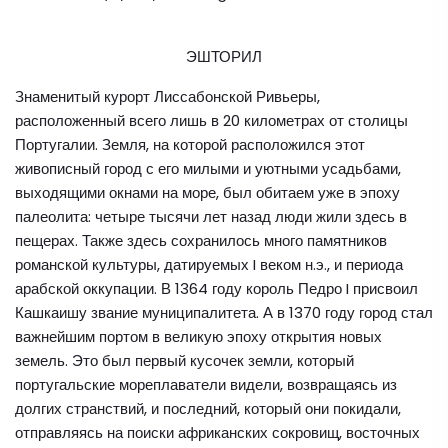
ЭШТОРИЛ
Знаменитый курорт Лиссабонской Ривьеры,
расположенный всего лишь в 20 километрах от столицы
Португалии. Земля, на которой расположился этот
живописный город с его милыми и уютными усадьбами,
выходящими окнами на море, был обитаем уже в эпоху
палеолита: четыре тысячи лет назад люди жили здесь в
пещерах. Также здесь сохранилось много памятников
романской культуры, датируемых I веком н.э., и периода
арабской оккупации. В 1364 году король Педро I присвоил
Кашкаишу звание муниципалитета. А в 1370 году город стал
важнейшим портом в великую эпоху открытия новых
земель. Это был первый кусочек земли, который
португальские мореплаватели видели, возвращаясь из
долгих странствий, и последний, который они покидали,
отправляясь на поиски африканских сокровищ, восточных