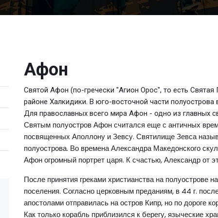
Афон
Святой Афон (по-гречески "Агион Орос", то есть Святая 
районе Халкидики. В юго-восточной части полуострова 
Для православных всего мира Афон - одно из главных с
Святым полуостров Афон считался еще с античных време
посвященных Аполлону и Зевсу. Святилище Зевса назыв
полуострова. Во времена Александра Македонского скул
Афон огромный портрет царя. К счастью, Александр от эт
После принятия греками христианства на полуострове 
поселения. Согласно церковным преданиям, в 44 г. посл
апостолами отправилась на остров Кипр, но по дороге ко
Как только корабль приблизился к берегу, языческие х