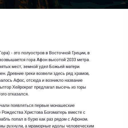
Гора) - это полуостров в Восточной Греции, в
возвышается гора Афон высотой 2033 метра.
вятых мест, земной удел Божьей матери.
н. Древние греки возвели здесь ряд храмов,
алось Афос, отсюда и возникло название
ьптор Хейрократ предлагал высечь из горы
ого отказался.
начали появляться первые монашеские
е Рождества Христова Богоматерь вместе с
рабль попал в бурю как раз рядом с Афоном.
рамы рухнули, а мраморные идолы человеческим