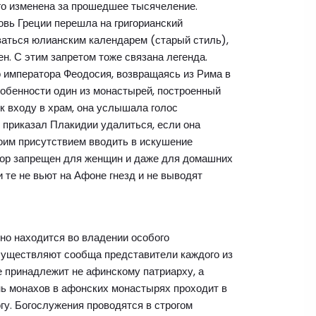
ого изменена за прошедшее тысячеление.
ковь Греции перешла на григорианский
ваться юлианским календарем (старый стиль),
н. С этим запретом тоже связана легенда.
го императора Феодосия, возвращаясь из Рима в
собенности один из монастырей, построенный
 к входу в храм, она услышала голос
 приказал Плакидии удалиться, если она
воим присутствием вводить в искушение
 пор запрещен для женщин и даже для домашних
 те не вьют на Афоне гнезд и не выводят
но находится во владении особого
существляют сообща представители каждого из
 принадлежит не афинскому патриарху, а
нь монахов в афонских монастырях проходит в
гу. Богослужения проводятся в строгом