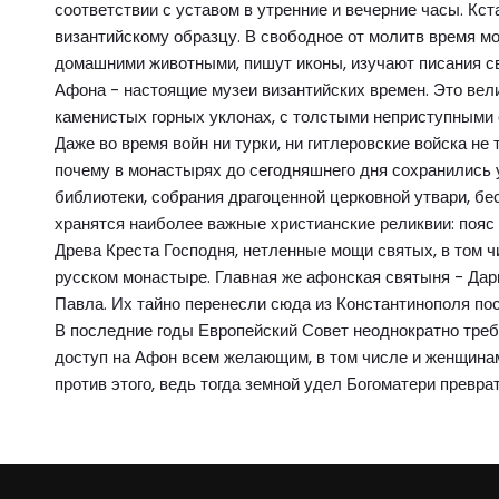
соответствии с уставом в утренние и вечерние часы. Кст
византийскому образцу. В свободное от молитв время м
домашними животными, пишут иконы, изучают писания с
Афона - настоящие музеи византийских времен. Это вел
каменистых горных уклонах, с толстыми неприступными с
Даже во время войн ни турки, ни гитлеровские войска не
почему в монастырях до сегодняшнего дня сохранились 
библиотеки, собрания драгоценной церковной утвари, бе
хранятся наиболее важные христианские реликвии: пояс
Древа Креста Господня, нетленные мощи святых, в том ч
русском монастыре. Главная же афонская святыня - Да
Павла. Их тайно перенесли сюда из Константинополя пос
В последние годы Европейский Совет неоднократно треб
доступ на Афон всем желающим, в том числе и женщина
против этого, ведь тогда земной удел Богоматери превра