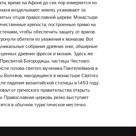
ати, время на Афоне до сих пор измеряется по
онахи возделывают землю, ухаживают за
вятых отцов православной церкви. Монастыри
ичественные крепости, построенные прямо на
тенами, чтобы обеспечить защиту от врагов.
 тронули обители из уважения к монахам. Вот
уникальные собрания древних книг, обширные
сценных древних фресок и мозаик. Здесь же
 Пресвятой Богородицы, частицы Честнаго
исле голова святого мученика Пантелеймона в
ры Волхвов, находящиеся в монастыре Святого
ле падения византийской столицы в 1453 году.
овал от греческого правительства открыть
м. Православная церковь резко выступает
тится в обычное туристическое местечко.