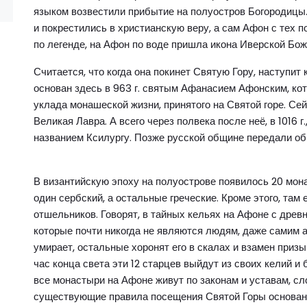
языком возвестили прибытие на полуостров Богородицы.
и покрестились в христианскую веру, а сам Афон с тех п
по легенде, на Афон по воде пришла икона Иверской Бож
Считается, что когда она покинет Святую Гору, наступи
основан здесь в 963 г. святым Афанасием Афонским, ко
уклада монашеской жизни, принятого на Святой горе. Се
Великая Лавра. А всего через полвека после неё, в 1016 
названием Ксилургу. Позже русской общине передали об
В византийскую эпоху на полуострове появилось 20 монас
один сербский, а остальные греческие. Кроме этого, там
отшельников. Говорят, в тайных кельях на Афоне с древ
которые почти никогда не являются людям, даже самим 
умирает, остальные хоронят его в скалах и взамен призы
час конца света эти 12 старцев выйдут из своих келий 
все монастыри на Афоне живут по законам и уставам, с
существующие правила посещения Святой Горы основаны