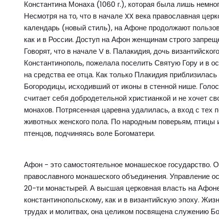
Константина Монаха (1060 г.), которая была лишь немн
Несмотря на то, что в начале XX века православная цер
календарь (новый стиль), на Афоне продолжают пользо
как и в России. Доступ на Афон женщинам строго запреще
Говорят, что в начале V в. Палакидия, дочь византийско
Константинополь, пожелала поселить Святую Гору и в о
на средства ее отца. Как только Плакидия приблизилась
Богородицы, исходивший от иконы в стенной нише. Голос
считает себя добродетельной христианкой и не хочет с
монахов. Потрясенная царевна удалилась, а вход с тех
животных женского пола. По народным поверьям, птицы и
птенцов, подчиняясь воле Богоматери.
Афон - это самостоятельное монашеское государство. О
православного монашеского объединения. Управление о
20-ти монастырей. А высшая церковная власть на Афоне
константинопольскому, как и в византийскую эпоху. Жиз
трудах и молитвах, она целиком посвящена служению Бо