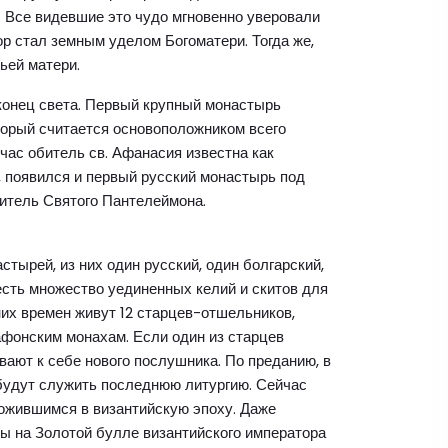
 Все видевшие это чудо мгновенно уверовали
ор стал земным уделом Богоматери. Тогда же,
ьей матери.
т конец света. Первый крупный монастырь
торый считается основоположником всего
йчас обитель св. Афанасия известна как
г., появился и первый русский монастырь под
итель Святого Пантелеймона.
тырей, из них один русский, один болгарский,
 есть множество уединенных келий и скитов для
них времен живут 12 старцев-отшельников,
афонским монахам. Если один из старцев
вают к себе нового послушника. По преданию, в
и будут служить последнюю литургию. Сейчас
ложившимся в византийскую эпоху. Даже
 на Золотой булле византийского императора