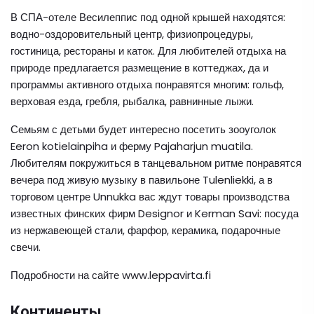
В СПА-отеле Весилеппис под одной крышей находятся:
водно-оздоровительный центр, физиопроцедуры,
гостиница, рестораны и каток. Для любителей отдыха на
природе предлагается размещение в коттеджах, да и
программы активного отдыха понравятся многим: гольф,
верховая езда, гребля, рыбалка, равнинные лыжи.
Семьям с детьми будет интересно посетить зооуголок
Eeron kotielainpiha и ферму Pajaharjun muatila.
Любителям покружиться в танцевальном ритме понравятся
вечера под живую музыку в павильоне Tulenliekki, а в
торговом центре Unnukka вас ждут товары производства
известных финских фирм Designor и Kerman Savi: посуда
из нержавеющей стали, фарфор, керамика, подарочные
свечи.
Подробности на сайте www.leppavirta.fi
Континенты