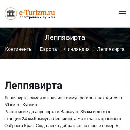
Леппявирта
Континенты
Европа
Финляндия
Леппявирта
Леппявирта
Леппявирта, самая южная из коммун региона, находится в
50 км от Куопио.
Расстояние до аэропорта в Варкаусе 35 км и до ж/д
станции 24 км.Коммуна Леппявирта - это часть красивого
Озёрного Края. Сюда легко добраться по шоссе номер 5.