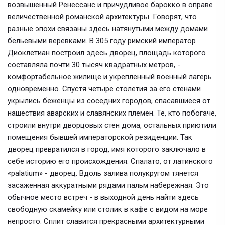
возвышенный Ренессанс и причудливое барокко в оправе
величественной романской архитектуры. Говорят, что
разные эпохи связаны здесь натянутыми между домами
бельевыми веревками. В 305 году римский император
Диоклетиан построил здесь дворец, площадь которого
составляла почти 30 тысяч квадратных метров, -
комфортабельное жилище и укрепленный военный лагерь
одновременно. Спустя четыре столетия за его стенами
укрылись беженцы из соседних городов, спасавшиеся от
нашествия аварских и славянских племен. Те, кто побогаче,
строили внутри дворцовых стен дома, остальных приютили
помещения бывшей императорской резиденции. Так
дворец превратился в город, имя которого заключало в
себе историю его происхождения: Спалато, от латинского
«palatium» - дворец. Вдоль залива полукругом тянется
засаженная аккуратными рядами пальм набережная. Это
обычное место встреч - в выходной день найти здесь
свободную скамейку или столик в кафе с видом на море
непросто. Сплит славится прекрасными архитектурными