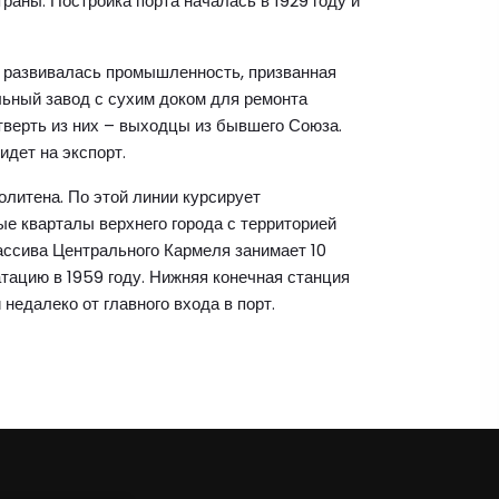
аны. Постройка порта началась в 1929 году и
о развивалась промышленность, призванная
ьный завод с сухим доком для ремонта
етверть из них – выходцы из бывшего Союза.
идет на экспорт.
олитена. По этой линии курсирует
ые кварталы верхнего города с территорией
ассива Центрального Кармеля занимает 10
атацию в 1959 году. Нижняя конечная станция
едалеко от главного входа в порт.