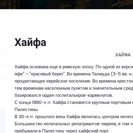
Хайфа
ХАЙФА
Хайфа основана еще в римскую эпоху. По одной из верси
яфе" – "красивый берег". Во времена Талмуда (3-5 вв. 
процветающее еврейское поселение. Во времена крестон
тем временам населенным пунктом и значительным сред
базировался орден госпитальеров-кармелитов.
С конца 1880-х гг. Хайфа становится крупным портовым
Палестины.
В 30-е гг. прошлого века Хайфа являлась центром неле
Большинство нелегальных репатриантов-евреев, в том ч
прибывали в Палестину через хайфский порт.