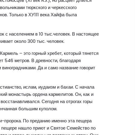
стоносцев (Х1 век н.э.), но расцвет длился
евольниками тюркского и черкесского
ов. Только в ХУ111 века Хайфа была
к с населением в 10 тыс.человек. В настоящее
ивает около 300 тыс. человек.
Кармель – это горный хребет, который тянется
ет 546 метров. В древности, благодаря
виноградниками. Да и само название говорит
тианство, ислам, иудаизм и бахаи. С начала
кий монастырь ордена кармелитов. Он, как и
восстанавливался. Сегодня на отрогах горы
енчанная большим куполом.
-пророка. По преданию именно эта пещера
е пещере нашло приют и Святое Семейство по