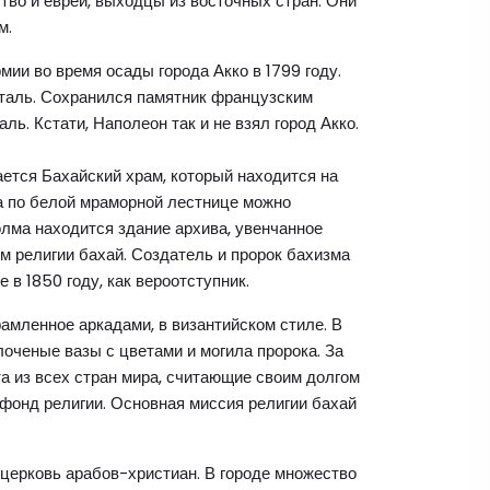
во и евреи, выходцы из восточных стран. Они
м.
ии во время осады города Акко в 1799 году.
италь. Сохранился памятник французским
ь. Кстати, Наполеон так и не взял город Акко.
ется Бахайский храм, который находится на
а по белой мраморной лестнице можно
олма находится здание архива, увенчанное
м религии бахай. Создатель и пророк бахизма
в 1850 году, как вероотступник.
амленное аркадами, в византийском стиле. В
оченые вазы с цветами и могила пророка. За
а из всех стран мира, считающие своим долгом
 фонд религии. Основная миссия религии бахай
церковь арабов-христиан. В городе множество