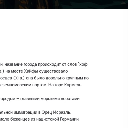
й, название города происходит от слов "хоф
н.э.) на месте Хайфы существовало
осцев (XI в.) она было довольно крупным по
еземноморским портом. На горе Кармель
 городом – главными морскими воротами
гальной иммиграции в Эрец Исраэль.
исле беженцев из нацистской Германии,