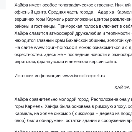
Хайфа имеет особое топографическое строение. Нижний 
офисный центр. Средняя часть города - Адар ха-Кармел
вершинах горы Кармель расположены центры развлечени
районы и гостиницы. Приморская полоса включает в себ
Хайфа славится атмосферой дружелюбия и терпимости –
находится главный храм Бахайской общины, золотой купо
На сайте www.tour-haifa.co.il можно ознакомиться и с 
окрестностей. Здесь же - последние новости и разнооб
ивритская, французская и немецкая версии сайта.
Источник информации: www.israel.report.ru
ХАЙФА
Хайфа сравнительно молодой город. Расположена она у 
горы Кармель. Хайфа была основана в римскую эпоху, хо
Кармель, на холме сикомор ( сикомора – дерево из поро
явор) были обнаружены остатки зданий и сооружений врем