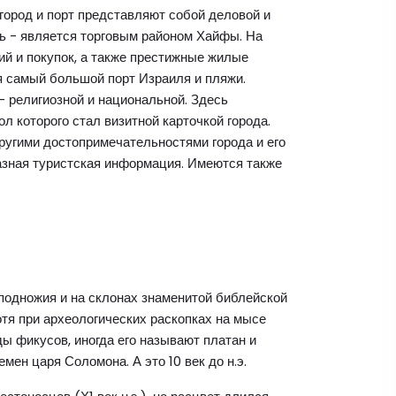
город и порт представляют собой деловой и
ь - является торговым районом Хайфы. На
й и покупок, а также престижные жилые
я самый большой порт Израиля и пляжи.
 религиозной и национальной. Здесь
л которого стал визитной карточкой города.
другими достопримечательностями города и его
разная туристская информация. Имеются также
подножия и на склонах знаменитой библейской
тя при археологических раскопках на мысе
ды фикусов, иногда его называют платан и
ен царя Соломона. А это 10 век до н.э.