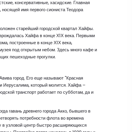
тские, консервативные, хасидские. Главная
, носящей имя первого сиониста Теодора
положен старейший городской квартал Хайфы.
озрождалась Хайфа в конце Х1Х века. Первыми
ма, построенные в конце Х1Х века,
музея под открытым небом. Здесь много кафе и
ающих пешеходные прогулки.
вива город. Его еще называют "Красная
 и Иерусалима, который молится. Хайфа –
родской транспорт работает по субботам, да и
гда гавань древнего города Акко, бывшего в
летворять потребности флота во времена
фу в узловой центр быстро расширяющихся