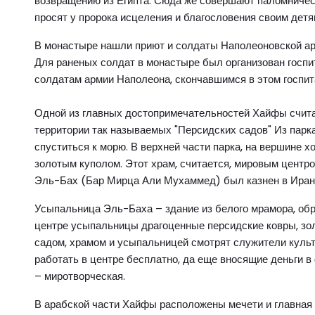
возвращению из Египта. Сюда же совершают паломничест
просят у пророка исцеления и благословения своим детя
В монастыре нашли приют и солдаты Наполеоновской арм
Для раненых солдат в монастыре был организован госп
солдатам армии Наполеона, скончавшимся в этом госпитал
Одной из главных достопримечательностей Хайфы счита
территории так называемых "Персидских садов" Из парк
спуститься к морю. В верхней части парка, на вершине х
золотым куполом. Этот храм, считается, мировым центро
Эль-Бах (Бар Мирца Али Мухаммед) был казнен в Иране 
Усыпальница Эль-Баха – здание из белого мрамора, обр
центре усыпальницы драгоценные персидские ковры, зол
садом, храмом и усыпальницей смотрят служители культ
работать в центре бесплатно, да еще вносящие деньги в
– миротворческая.
В арабской части Хайфы расположены мечети и главная 