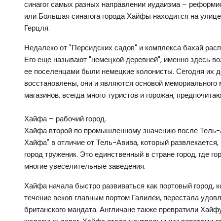
синагог самых разных направлении иудаизма – реформис
или Большая синагога города Хайфы находится на улице
Герцля.
Недалеко от "Персидских садов" и комплекса бахай рас
Его еще называют "немецкой деревней", именно здесь в
ее поселенцами были немецкие колонисты. Сегодня их до
восстановлены, они и являются основой мемориального 
магазинов, всегда много туристов и горожан, предпочит
Хайфа – рабочий город.
Хайфа второй по промышленному значению после Тель-А
Хайфа" в отличие от Тель-Авива, который развлекается,
город труженик. Это единственный в стране город, где го
многие увеселительные заведения.
Хайфа начала быстро развиваться как портовый город, ко
течение веков главным портом Галилеи, перестала удов
британского мандата. Англичане также превратили Хай