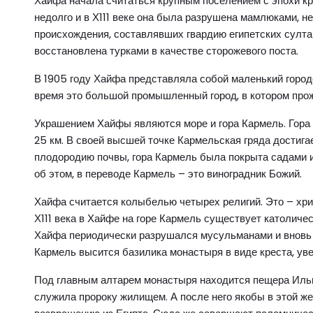
Хайфа начала считаться крупным поселением с эпохи кре
недолго и в Х111 веке она была разрушена мамлюками, н
происхождения, составлявших гвардию египетских султан
восстановлена турками в качестве сторожевого поста.
В 1905 году Хайфа представляла собой маленький городо
время это большой промышленный город, в котором прож
Украшением Хайфы являются море и гора Кармель. Гора 
25 км. В своей высшей точке Кармельская гряда достига
плодородию почвы, гора Кармель была покрыта садами и 
об этом, в переводе Кармель – это виноградник Божий.
Хайфа считается колыбелью четырех религий. Это – хрис
Х111 века в Хайфе на горе Кармель существует католичес
Хайфа периодически разрушался мусульманами и вновь 
Кармель высится базилика монастыря в виде креста, ув
Под главным алтарем монастыря находится пещера Ильи
служила пророку жилищем. А после него якобы в этой ж