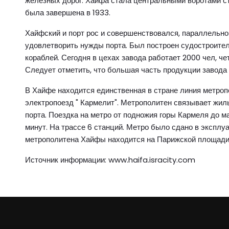
железных дорог. Хайфа стала центральными воротами стр
была завершена в 1933.
Хайфский и порт рос и совершенствовался, параллельн
удовлетворить нужды порта. Был построен судостроител
кораблей. Сегодня в цехах завода работает 2000 чел, ч
Следует отметить, что большая часть продукции завода 
В Хайфе находится единственная в стране линия метроп
электропоезд " Кармелит". Метрополитен связывает жил
порта. Поездка на метро от подножия горы Кармеля до м
минут. На трассе 6 станций. Метро было сдано в эксплу
метрополитена Хайфы находится на Парижской площади н
Источник информации: www.haifa.isracity.com