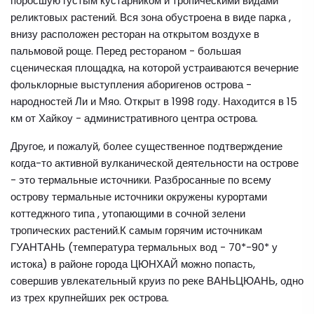
поросшую густым кустарником и тропическими видами
реликтовых растений. Вся зона обустроена в виде парка ,
внизу расположен ресторан на открытом воздухе в
пальмовой роще. Перед рестораном - большая
сценическая площадка, на которой устраиваются вечерние
фольклорные выступления аборигенов острова -
народностей Ли и Мяо. Открыт в 1998 году. Находится в 15
км от Хайкоу - административного центра острова.
Другое, и пожалуй, более существенное подтверждение
когда-то активной вулканической деятельности на острове
- это термальные источники. Разбросанные по всему
острову термальные источники окружены курортами
коттеджного типа , утопающими в сочной зелени
тропических растений.К самым горячим источникам
ГУАНТАНЬ (температура термальных вод - 70*-90* у
истока) в районе города ЦЮНХАЙ можно попасть,
совершив увлекательный круиз по реке ВАНЬЦЮАНЬ, одно
из трех крупнейших рек острова.