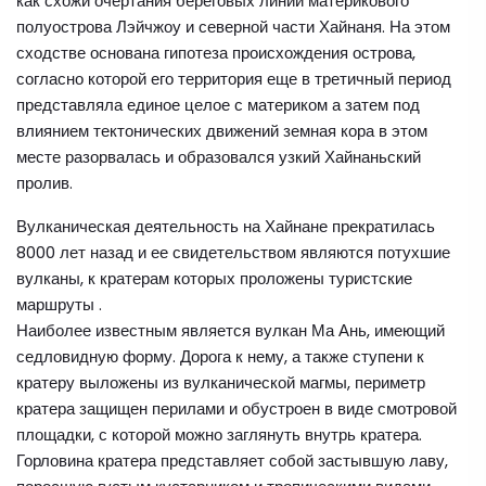
как схожи очертания береговых линий материкового
полуострова Лэйчжоу и северной части Хайнаня. На этом
сходстве основана гипотеза происхождения острова,
согласно которой его территория еще в третичный период
представляла единое целое с материком а затем под
влиянием тектонических движений земная кора в этом
месте разорвалась и образовался узкий Хайнаньский
пролив.
Вулканическая деятельность на Хайнане прекратилась
8000 лет назад и ее свидетельством являются потухшие
вулканы, к кратерам которых проложены туристские
маршруты .
Наиболее известным является вулкан Ма Ань, имеющий
седловидную форму. Дорога к нему, а также ступени к
кратеру выложены из вулканической магмы, периметр
кратера защищен перилами и обустроен в виде смотровой
площадки, с которой можно заглянуть внутрь кратера.
Горловина кратера представляет собой застывшую лаву,