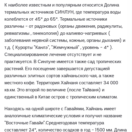
К наиболее известным и популярным относится Долина
термальных источников СИНЛУН, где температура воды
колеблется от 45* до 65*. Термальные источники
различны - от радоновых (органы движения, радикулиты,
ревматизмы , гинекология) до калиево-натриевых (
заболевания нервной системы, кожные, органы дыхания) и
т.д. ( Курорты "Канлэ", "Жемчужный" , уровень - 4* ).
Специализированное лечение отсутствует и не
практикуется. В Синлуне имеется также сад тропических
растений. Его посещение завершается дегустацией
различных элитных сортов хайнаньского чая, а также
местного кофе. Территория Хайнаня составляет 34 000
кв.км. Это второй по величине (после Тайваня) и
единственный в Китае остров с тропическим климатом.
Находясь на одной широте с Гавайями, Хайнань имеет
аналогичные климатические условия и получил название
"Восточные Гавайи".Среднегодовая температура
составляет 24*, количество осадков в год - 1500 мм. Длина