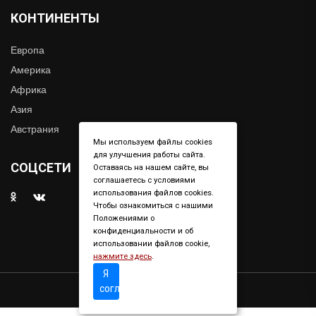
КОНТИНЕНТЫ
Европа
Америка
Африка
Азия
Австрания
Мы используем файлы cookies
для улучшения работы сайта.
СОЦСЕТИ
Оставаясь на нашем сайте, вы
соглашаетесь с условиями
использования файлов cookies.
Чтобы ознакомиться с нашими
Положениями о
конфиденциальности и об
использовании файлов cookie,
нажмите здесь
.
Я
согласен
Copyright © 2019. All right reserved