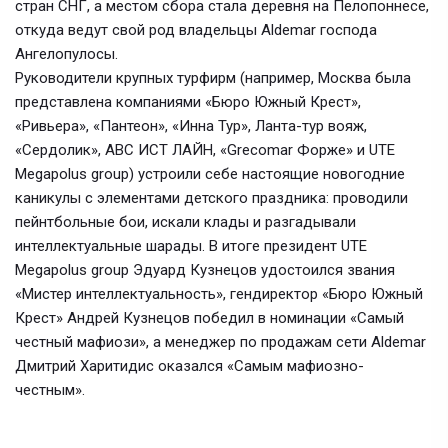
стран СНГ, а местом сбора стала деревня на Пелопоннесе,
откуда ведут свой род владельцы Aldemar господа
Ангелопулосы.
Руководители крупных турфирм (например, Москва была
представлена компаниями «Бюро Южный Крест»,
«Ривьера», «Пантеон», «Инна Тур», Ланта-тур вояж,
«Сердолик», АВС ИСТ ЛАЙН, «Grecomar Форже» и UTE
Megapolus group) устроили себе настоящие новогодние
каникулы с элементами детского праздника: проводили
пейнтбольные бои, искали клады и разгадывали
интеллектуальные шарады. В итоге президент UTE
Megapolus group Эдуард Кузнецов удостоился звания
«Мистер интеллектуальность», гендиректор «Бюро Южный
Крест» Андрей Кузнецов победил в номинации «Самый
честный мафиози», а менеджер по продажам сети Aldemar
Дмитрий Харитидис оказался «Самым мафиозно-
честным».